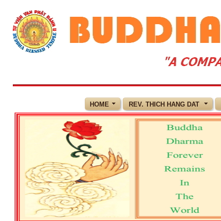
HOME
REV. THICH HANG DAT