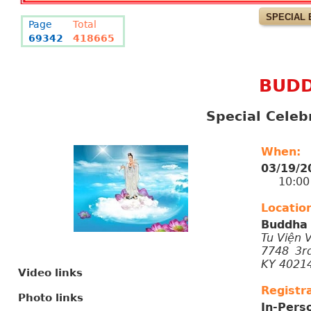
SPECIAL 
Page
Total
69342
418665
BUDD
Special Celeb
When:
03/19/2
10:00 A
Locatio
Buddha 
Tu Viện 
7748 3rd
KY 4021
Video links
Registra
Photo links
In-Pers