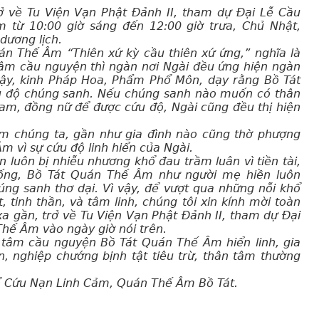
rở về Tu Viện Vạn Phật Đảnh II, tham dự Đại Lễ Cầu
từ 10:00 giờ sáng đến 12:00 giờ trưa, Chủ Nhật,
dương lịch.
án Thế Âm “Thiên xứ kỳ cầu thiên xứ ứng,” nghĩa là
âm cầu nguyện thì ngàn nơi Ngài đều ứng hiện ngàn
vậy, kinh Pháp Hoa, Phẩm Phổ Môn, dạy rằng Bồ Tát
ứu độ chúng sanh. Nếu chúng sanh nào muốn có thân
nam, đồng nữ để được cứu độ, Ngài cũng đều thị hiện
am chúng ta, gần như gia đình nào cũng thờ phượng
m vì sự cứu độ linh hiển của Ngài.
n luôn bị nhiễu nhương khổ đau trầm luân vì tiền tài,
uống, Bồ Tát Quán Thế Âm như người mẹ hiền luôn
úng sanh thơ dại. Vì vậy, để vượt qua những nỗi khổ
 tinh thần, và tâm linh, chúng tôi xin kính mời toàn
a gần, trở về Tu Viện Vạn Phật Đảnh II, tham dự Đại
hế Âm vào ngày giờ nói trên.
 tâm cầu nguyện Bồ Tát Quán Thế Âm hiển linh, gia
n, nghiệp chướng bịnh tật tiêu trừ, thân tâm thường
Cứu Nạn Linh Cảm, Quán Thế Âm Bồ Tát.