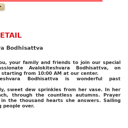
ETAIL
ra Bodhisattva
ou, your family and friends to join our special
ssionate Avalokiteshvara Bodhisattva, on
starting from 10:00 AM at our center.
teshvara Bodhisattva is wonderful past
y, sweet dew sprinkles from her vase. In her
nch, through the countless autumns. Prayer
in the thousand hearts she answers. Sailing
g people over.