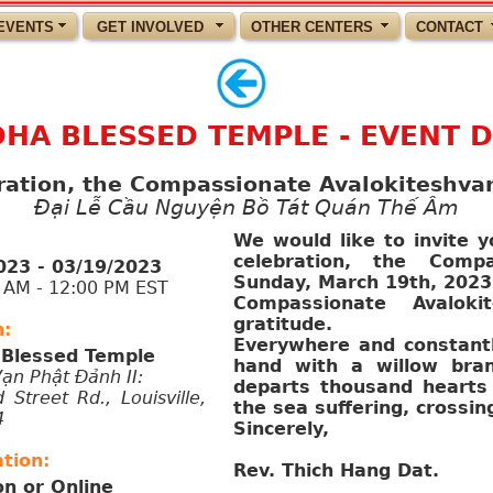
EVENTS
GET INVOLVED
OTHER CENTERS
CONTACT
HA BLESSED TEMPLE - EVENT D
ration, the Compassionate Avalokiteshva
Đại Lễ Cầu Nguyện Bồ Tát Quán Thế Âm
We would like to invite y
celebration, the Compa
023 - 03/19/2023
Sunday, March 19th, 2023 
M - 12:00 PM EST
Compassionate Avaloki
gratitude.
n:
Everywhere and constantl
Blessed Temple
hand with a willow bra
Vạn Phật Đảnh II:
departs thousand hearts 
 Street Rd., Louisville,
the sea suffering, crossin
4
Sincerely,
tion:
Rev. Thich Hang Dat.
on or Online