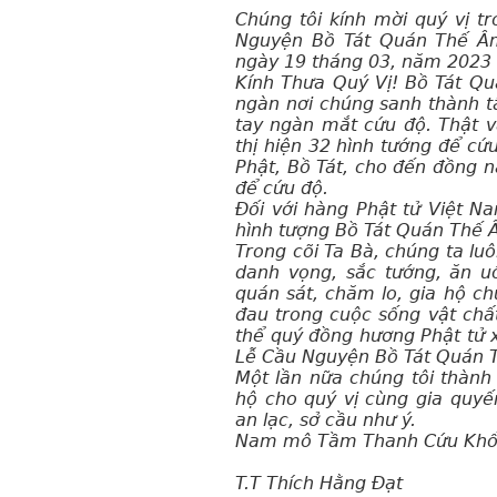
Chúng tôi kính mời quý vị t
Nguyện Bồ Tát Quán Thế Âm 
ngày 19 tháng 03, năm 2023 
Kính Thưa Quý Vị! Bồ Tát Qu
ngàn nơi chúng sanh thành t
tay ngàn mắt cứu độ. Thật 
thị hiện 32 hình tướng để c
Phật, Bồ Tát, cho đến đồng 
để cứu độ.
Đối với hàng Phật tử Việt N
hình tượng Bồ Tát Quán Thế Â
Trong cõi Ta Bà, chúng ta luô
danh vọng, sắc tướng, ăn 
quán sát, chăm lo, gia hộ ch
đau trong cuộc sống vật chất,
thể quý đồng hương Phật tử x
Lễ Cầu Nguyện Bồ Tát Quán T
Một lần nữa chúng tôi thành
hộ cho quý vị cùng gia quyế
an lạc, sở cầu như ý.
Nam mô Tầm Thanh Cứu Khổ 
T.T Thích Hằng Đạt