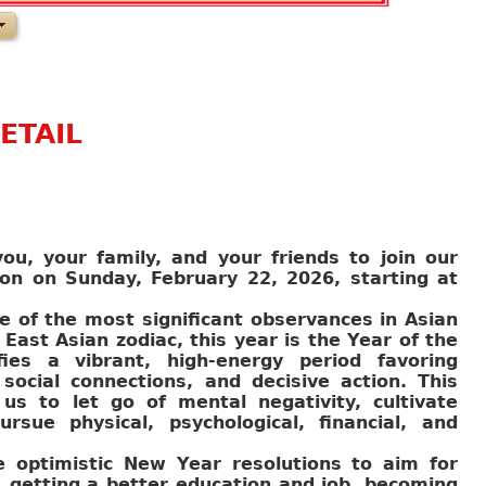
ETAIL
ou, your family, and your friends to join our
on on Sunday, February 22, 2026, starting at
 of the most significant observances in Asian
 East Asian zodiac, this year is the Year of the
fies a vibrant, high-energy period favoring
 social connections, and decisive action. This
 us to let go of mental negativity, cultivate
ursue physical, psychological, financial, and
e optimistic New Year resolutions to aim for
t, getting a better education and job, becoming