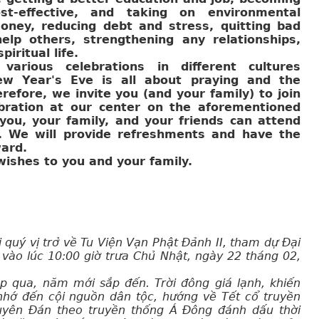
t-effective, and taking on environmental
money, reducing debt and stress, quitting bad
help others, strengthening any relationships,
iritual life.
various celebrations in different cultures
ew Year's Eve is all about praying and the
refore, we invite you (and your family) to join
bration at our center on the aforementioned
ou, your family, and your friends can attend
n. We will provide refreshments and have the
ard.
ishes to you and your family.
 quý vị trở về Tu Viện Vạn Phật Đảnh II, tham dự Đại
vào lúc 10:00 giờ trưa Chủ Nhật, ngày 22 tháng 02,
p qua, năm mới sắp đến. Trời đông giá lạnh, khiến
nhớ đến cội nguồn dân tộc, hướng về Tết cổ truyền
uyên Đán theo truyền thống Á Đông đánh dấu thời