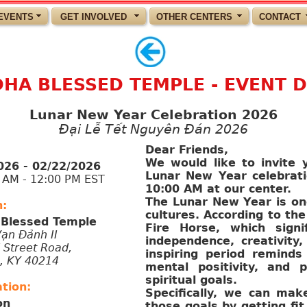
EVENTS
GET INVOLVED
OTHER CENTERS
CONTACT
HA BLESSED TEMPLE - EVENT D
Lunar New Year Celebration 2026
Đại Lễ Tết Nguyên Đán 2026
Dear Friends,
We would like to invite y
026 - 02/22/2026
Lunar New Year celebrati
M - 12:00 PM EST
10:00 AM at our center.
The Lunar New Year is one
n:
cultures. According to the
Blessed Temple
Fire Horse, which signi
Vạn Đảnh II
independence, creativity,
 Street Road,
inspiring period reminds
e, KY 40214
mental positivity, and p
spiritual goals.
tion:
Specifically, we can mak
on
those goals by getting fi