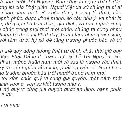
và năm mới. Tết Nguyên Đán cũng là ngày khánh đản
ng lai của Phật giáo. Người Việt xa xứ chúng ta ai ai
 chào năm mới, về chùa dâng hương lễ Phật, cầu
ạnh phúc, được khoẻ mạnh, sở cầu như ý, và nhất là
a, để giúp cho bản thân, gia đình, và mọi người xung
 phúc trong mọi thời mọi chốn, chúng ta cùng nhau
ành trì theo lời Phật dạy, tránh làm những việc xấu,
với tâm từ bi hỷ xả để tăng trưởng phước báo và trí
àn thể quý đồng hương Phật tử dành chút thời giờ quý
n Vạn Phật Đảnh II, tham dự Đại Lễ Tết Nguyên Đán
 Phật, mừng Xuân năm mới và sau là nương vào Phật
ay về cội nguồn tâm linh, phát nguyện sẽ làm nhiều
ng trưởng phước báu trời người trong năm mới.
tôi kính chúc quý vị cùng gia quyến, một năm mới
ịnh vượng, vạn sự kiết tường như ý.
 hộ quý vị cùng gia quyến được an lành, hạnh phúc
 Phật.
 Ni Phật.