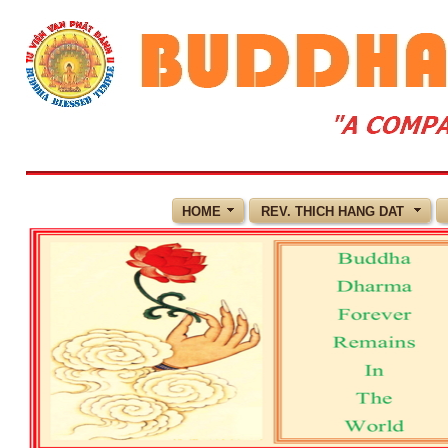
HOME
REV. THICH HANG DAT