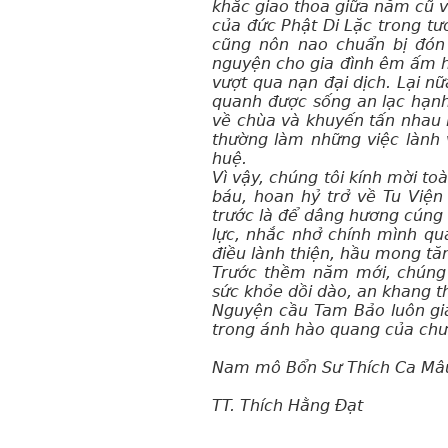
khắc giao thoa giữa năm cũ 
của đức Phật Di Lặc trong tươ
cũng nôn nao chuẩn bị đón
nguyện cho gia đình êm ấm h
vượt qua nạn đại dịch. Lại nữ
quanh được sống an lạc hạnh
về chùa và khuyến tấn nhau h
thường làm những việc lành 
huệ.
Vì vậy, chúng tôi kính mời to
báu, hoan hỷ trở về Tu Việ
trước là để dâng hương cúng
lực, nhắc nhở chính mình qu
điều lành thiện, hầu mong tă
Trước thềm năm mới, chúng 
sức khỏe dồi dào, an khang th
Nguyện cầu Tam Bảo luôn gia
trong ánh hào quang của chư
Nam mô Bổn Sư Thích Ca Mâu
TT. Thích Hằng Đạt