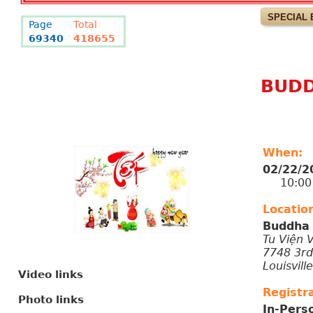
SPECIAL 
Page
Total
69340
418655
BUDD
When:
02/22/2
10:00 A
Locatio
Buddha 
Tu Viện 
7748 3rd
Louisvill
Video links
Registra
Photo links
In-Pers