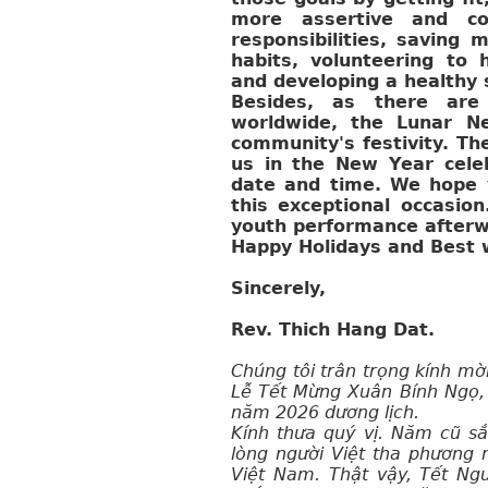
more assertive and cos
responsibilities, saving 
habits, volunteering to 
and developing a healthy sp
Besides, as there are 
worldwide, the Lunar N
community's festivity. The
us in the New Year cele
date and time. We hope y
this exceptional occasio
youth performance afterw
Happy Holidays and Best w
Sincerely,
Rev. Thich Hang Dat.
Chúng tôi trân trọng kính mời
Lễ Tết Mừng Xuân Bính Ngọ, 
năm 2026 dương lịch.
Kính thưa quý vị. Năm cũ sắ
lòng người Việt tha phương 
Việt Nam. Thật vậy, Tết Ng